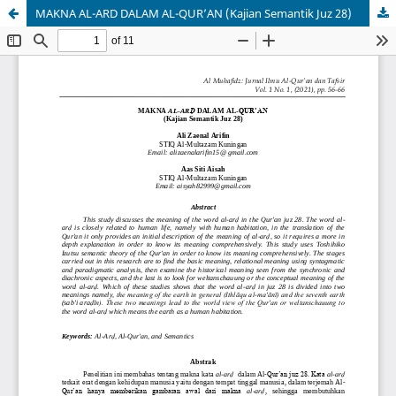
MAKNA AL-ARD DALAM AL-QUR’AN (Kajian Semantik Juz 28)