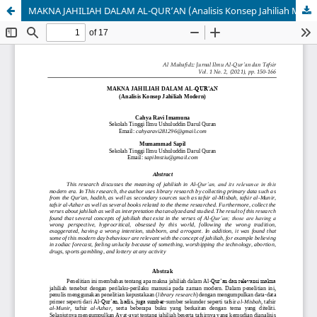
MAKNA JAHILIAH DALAM AL-QUR’AN (Analisis Konsep Jahiliah Modern)