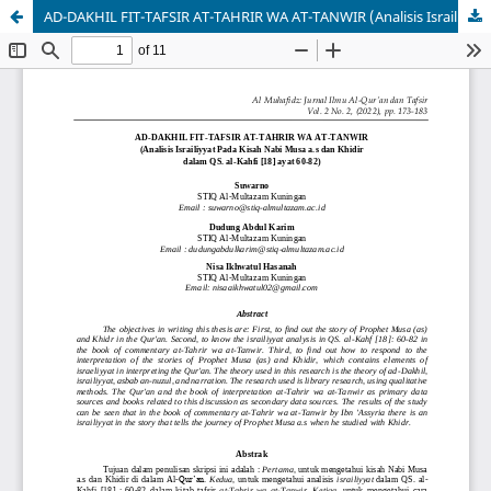
AD-DAKHIL FIT-TAFSIR AT-TAHRIR WA AT-TANWIR (Analisis Israiliyyat Pada Kisah Nabi Musa a.s dan Khidir dalam QS. al-Kahfi 60-82)