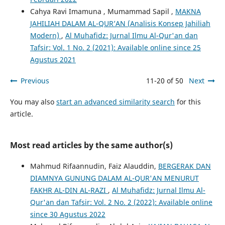
Cahya Ravi Imamuna , Mumammad Sapil ,
MAKNA
JAHILIAH DALAM AL-QUR’AN (Analisis Konsep Jahiliah
Modern)
,
Al Muhafidz: Jurnal Ilmu Al-Qur'an dan
Tafsir: Vol. 1 No. 2 (2021): Available online since 25
Agustus 2021
Previous
11-20 of 50
Next
You may also
start an advanced similarity search
for this
article.
Most read articles by the same author(s)
Mahmud Rifaannudin, Faiz Alauddin,
BERGERAK DAN
DIAMNYA GUNUNG DALAM AL-QUR'AN MENURUT
FAKHR AL-DIN AL-RAZI
,
Al Muhafidz: Jurnal Ilmu Al-
Qur'an dan Tafsir: Vol. 2 No. 2 (2022): Available online
since 30 Agustus 2022