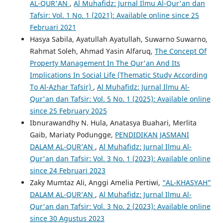
AL-QUR'AN
,
Al Muhafidz: Jurnal Ilmu Al-Qur'an dan
Tafsir: Vol. 1 No. 1 (2021): Available online since 25
Februari 2021
Hasya Sabila, Ayatullah Ayatullah, Suwarno Suwarno,
Rahmat Soleh, Ahmad Yasin Alfaruq,
The Concept Of
Property Management In The Qur'an And Its
Implications In Social Life (Thematic Study According
To Al-Azhar Tafsir)
,
Al Muhafidz: Jurnal Ilmu Al-
Qur'an dan Tafsir: Vol. 5 No. 1 (2025): Available online
since 25 February 2025
Ibnurawandhy N. Hula, Anatasya Buahari, Merlita
Gaib, Mariaty Podungge,
PENDIDIKAN JASMANI
DALAM AL-QUR’AN
,
Al Muhafidz: Jurnal Ilmu Al-
Qur'an dan Tafsir: Vol. 3 No. 1 (2023): Available online
since 24 Februari 2023
Zaky Mumtaz Ali, Anggi Amelia Pertiwi,
“AL-KHASYAH”
DALAM AL-QUR’AN
,
Al Muhafidz: Jurnal Ilmu Al-
Qur'an dan Tafsir: Vol. 3 No. 2 (2023): Available online
since 30 Agustus 2023