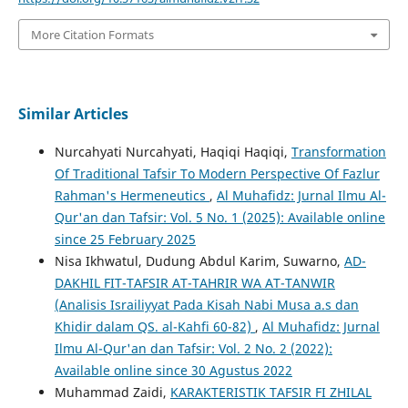
More Citation Formats
Similar Articles
Nurcahyati Nurcahyati, Haqiqi Haqiqi,
Transformation
Of Traditional Tafsir To Modern Perspective Of Fazlur
Rahman's Hermeneutics
,
Al Muhafidz: Jurnal Ilmu Al-
Qur'an dan Tafsir: Vol. 5 No. 1 (2025): Available online
since 25 February 2025
Nisa Ikhwatul, Dudung Abdul Karim, Suwarno,
AD-
DAKHIL FIT-TAFSIR AT-TAHRIR WA AT-TANWIR
(Analisis Israiliyyat Pada Kisah Nabi Musa a.s dan
Khidir dalam QS. al-Kahfi 60-82)
,
Al Muhafidz: Jurnal
Ilmu Al-Qur'an dan Tafsir: Vol. 2 No. 2 (2022):
Available online since 30 Agustus 2022
Muhammad Zaidi,
KARAKTERISTIK TAFSIR FI ZHILAL