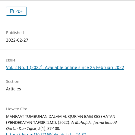
PDF
Published
2022-02-27
Issue
Vol. 2 No. 1 (2022): Available online since 25 Februari 2022
Section
Articles
How to Cite
MANFAAT TUMBUHAN DALAM AL QUR’AN BAGI KESEHATAN
(PENDEKATAN TAFSIR ILMI). (2022).
Al Muhafidz: Jurnal Ilmu Al-
Qur’an Dan Tafsir
,
2
(1), 87-100.
https://doi.org/10.57163/almuhafidz.v2i1.32