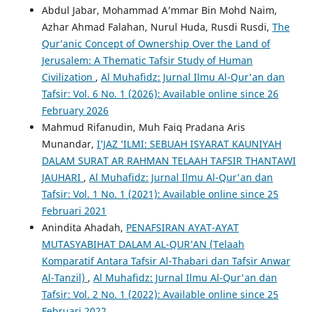
Abdul Jabar, Mohammad A’mmar Bin Mohd Naim,
Azhar Ahmad Falahan, Nurul Huda, Rusdi Rusdi,
The
Qur’anic Concept of Ownership Over the Land of
Jerusalem: A Thematic Tafsir Study of Human
Civilization
,
Al Muhafidz: Jurnal Ilmu Al-Qur'an dan
Tafsir: Vol. 6 No. 1 (2026): Available online since 26
February 2026
Mahmud Rifanudin, Muh Faiq Pradana Aris
Munandar,
I’JAZ ‘ILMI: SEBUAH ISYARAT KAUNIYAH
DALAM SURAT AR RAHMAN TELAAH TAFSIR THANTAWI
JAUHARI
,
Al Muhafidz: Jurnal Ilmu Al-Qur'an dan
Tafsir: Vol. 1 No. 1 (2021): Available online since 25
Februari 2021
Anindita Ahadah,
PENAFSIRAN AYAT-AYAT
MUTASYABIHAT DALAM AL-QUR’AN (Telaah
Komparatif Antara Tafsir Al-Thabari dan Tafsir Anwar
Al-Tanzil)
,
Al Muhafidz: Jurnal Ilmu Al-Qur'an dan
Tafsir: Vol. 2 No. 1 (2022): Available online since 25
Februari 2022