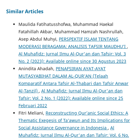
Similar Articles
Maulida Fatihatusshofwa, Muhammad Haekal
Fatahillah Akbar, Muhammad Hamzah Nashrullah,
Asep Abdul Muhyi,
PERSPEKTIF ISLAM TENTANG
MODERASI BERAGAMA: ANALISIS TAFSIR MAUDHU’I
,
Al Muhafidz: Jurnal Ilmu Al-Qur'an dan Tafsir: Vol. 3
No. 2 (2023): Available online since 30 Agustus 2023
Anindita Ahadah,
PENAFSIRAN AYAT-AYAT
MUTASYABIHAT DALAM AL-QUR’AN (Telaah
Komparatif Antara Tafsir Al-Thabari dan Tafsir Anwar
Al-Tanzil)
,
Al Muhafidz: Jurnal Ilmu Al-Qur'an dan
Tafsir: Vol. 2 No. 1 (2022): Available online since 25
Februari 2022
Fitri Meliani,
Reconstructing Qur’anic Social Ethics: A
Thematic Exegesis of Ta’awun and Its Implications for
Social Assistance Governance in Indonesia
,
Al
Muhafidz: Jurnal Ilmu Al-Qur'an dan Tafsir: Vol. 6 No.