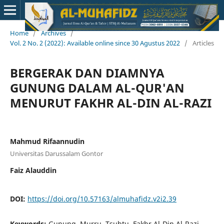
Home
/
Archives
/
Vol. 2 No. 2 (2022): Available online since 30 Agustus 2022
/
Articles
BERGERAK DAN DIAMNYA
GUNUNG DALAM AL-QUR'AN
MENURUT FAKHR AL-DIN AL-RAZI
Mahmud Rifaannudin
Universitas Darussalam Gontor
Faiz Alauddin
DOI:
https://doi.org/10.57163/almuhafidz.v2i2.39
Keywords:
Gunung, Murru, Tsubtu, Fakhr Al-Din Al-Razi