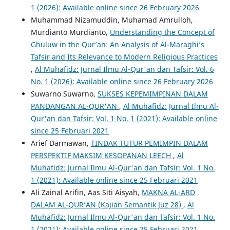
1 (2026): Available online since 26 February 2026
Muhammad Nizamuddin, Muhamad Amrulloh,
Murdianto Murdianto,
Understanding the Concept of
Ghuluw in the Qur’an: An Analysis of Al-Maraghi’s
Tafsir and Its Relevance to Modern Religious Practices
,
Al Muhafidz: Jurnal Ilmu Al-Qur'an dan Tafsir: Vol. 6
No. 1 (2026): Available online since 26 February 2026
Suwarno Suwarno,
SUKSES KEPEMIMPINAN DALAM
PANDANGAN AL-QUR'AN
,
Al Muhafidz: Jurnal Ilmu Al-
Qur'an dan Tafsir: Vol. 1 No. 1 (2021): Available online
since 25 Februari 2021
Arief Darmawan,
TINDAK TUTUR PEMIMPIN DALAM
PERSPEKTIF MAKSIM KESOPANAN LEECH
,
Al
Muhafidz: Jurnal Ilmu Al-Qur'an dan Tafsir: Vol. 1 No.
1 (2021): Available online since 25 Februari 2021
Ali Zainal Arifin, Aas Siti Aisyah,
MAKNA AL-ARD
DALAM AL-QUR’AN (Kajian Semantik Juz 28)
,
Al
Muhafidz: Jurnal Ilmu Al-Qur'an dan Tafsir: Vol. 1 No.
1 (2021): Available online since 25 Februari 2021