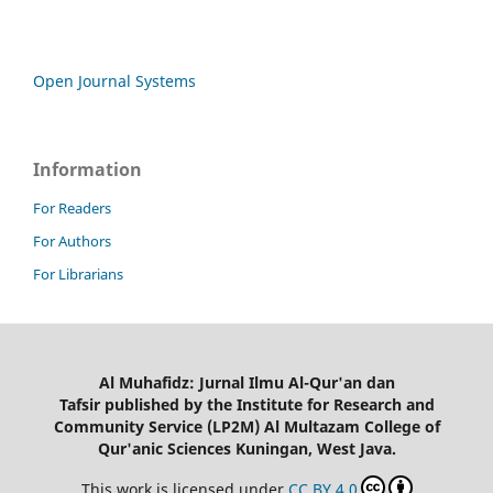
Open Journal Systems
Information
For Readers
For Authors
For Librarians
Al Muhafidz: Jurnal Ilmu Al-Qur'an dan
Tafsir published by the Institute for Research and
Community Service (LP2M) Al Multazam College of
Qur'anic Sciences Kuningan, West Java.
This work is licensed under
CC BY 4.0