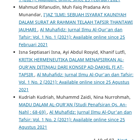
Mahmud Rifanudin, Muh Faiq Pradana Aris
Munandar,
I’JAZ ‘ILMI: SEBUAH ISYARAT KAUNIYAH
DALAM SURAT AR RAHMAN TELAAH TAFSIR THANTAWI
JAUHARI
,
Al Muhafidz: Jurnal Ilmu Al-Qur'an dan
Tafsir: Vol. 1 No. 1 (2021): Available online since 25
Februari 2021
Isna Septiasari Isna, Ayi Abdul Rosyid, Khanif Lutfi,
KRITIK HERMENEUTIKA DALAM MENAFSIRKAN AL-
QUR’AN DITINJAU DARI KONSEP AD-DAKHIL FI AT-
TAFSIR
,
Al Muhafidz: Jurnal Ilmu Al-Qur'an dan Tafsir:
Vol. 1 No. 2 (2021): Available online since 25 Agustus
2021
Kudriah Kudriah, Muhammd Zaidi, Nina Nurrohmah,
MADU DALAM AL-QUR’AN (Studi Penafsiran Qs. An-
Nahl : 68-69)
,
Al Muhafidz: Jurnal Ilmu Al-Qur'an dan
Tafsir: Vol. 1 No. 2 (2021): Available online since 25
Agustus 2021