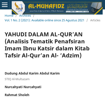
Home
/
Archives
/
Vol. 1 No. 2 (2021): Available online since 25 Agustus 2021
/
Articles
YAHUDI DALAM AL-QUR’AN
(Analisis Tematik Penafsiran
Imam Ibnu Katsir dalam Kitab
Tafsir Al-Qur’an Al- ‘Adzim)
Dudung Abdul Karim Abdul Karim
STIQ Al-Multazam
Nurcahyati Nurcahyati
Rahmat Sholeh