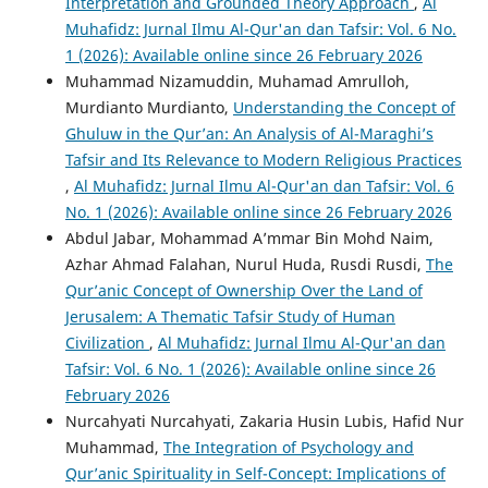
Interpretation and Grounded Theory Approach
,
Al
Muhafidz: Jurnal Ilmu Al-Qur'an dan Tafsir: Vol. 6 No.
1 (2026): Available online since 26 February 2026
Muhammad Nizamuddin, Muhamad Amrulloh,
Murdianto Murdianto,
Understanding the Concept of
Ghuluw in the Qur’an: An Analysis of Al-Maraghi’s
Tafsir and Its Relevance to Modern Religious Practices
,
Al Muhafidz: Jurnal Ilmu Al-Qur'an dan Tafsir: Vol. 6
No. 1 (2026): Available online since 26 February 2026
Abdul Jabar, Mohammad A’mmar Bin Mohd Naim,
Azhar Ahmad Falahan, Nurul Huda, Rusdi Rusdi,
The
Qur’anic Concept of Ownership Over the Land of
Jerusalem: A Thematic Tafsir Study of Human
Civilization
,
Al Muhafidz: Jurnal Ilmu Al-Qur'an dan
Tafsir: Vol. 6 No. 1 (2026): Available online since 26
February 2026
Nurcahyati Nurcahyati, Zakaria Husin Lubis, Hafid Nur
Muhammad,
The Integration of Psychology and
Qur’anic Spirituality in Self-Concept: Implications of