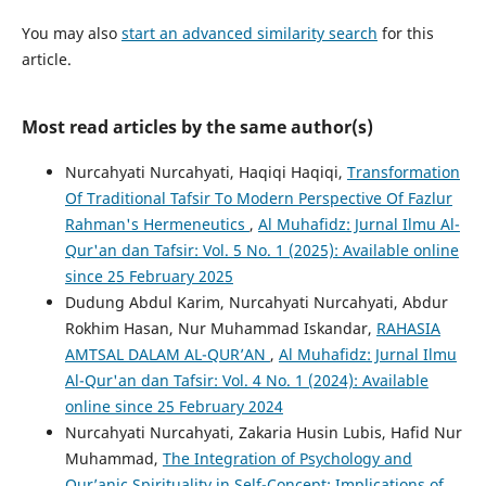
You may also
start an advanced similarity search
for this
article.
Most read articles by the same author(s)
Nurcahyati Nurcahyati, Haqiqi Haqiqi,
Transformation
Of Traditional Tafsir To Modern Perspective Of Fazlur
Rahman's Hermeneutics
,
Al Muhafidz: Jurnal Ilmu Al-
Qur'an dan Tafsir: Vol. 5 No. 1 (2025): Available online
since 25 February 2025
Dudung Abdul Karim, Nurcahyati Nurcahyati, Abdur
Rokhim Hasan, Nur Muhammad Iskandar,
RAHASIA
AMTSAL DALAM AL-QUR’AN
,
Al Muhafidz: Jurnal Ilmu
Al-Qur'an dan Tafsir: Vol. 4 No. 1 (2024): Available
online since 25 February 2024
Nurcahyati Nurcahyati, Zakaria Husin Lubis, Hafid Nur
Muhammad,
The Integration of Psychology and
Qur’anic Spirituality in Self-Concept: Implications of