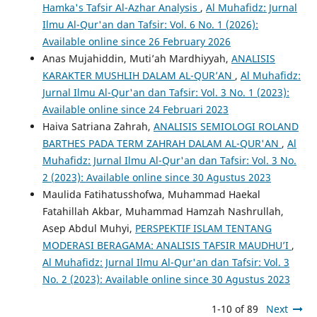
Hamka's Tafsir Al-Azhar Analysis
,
Al Muhafidz: Jurnal
Ilmu Al-Qur'an dan Tafsir: Vol. 6 No. 1 (2026):
Available online since 26 February 2026
Anas Mujahiddin, Muti’ah Mardhiyyah,
ANALISIS
KARAKTER MUSHLIH DALAM AL-QUR’AN
,
Al Muhafidz:
Jurnal Ilmu Al-Qur'an dan Tafsir: Vol. 3 No. 1 (2023):
Available online since 24 Februari 2023
Haiva Satriana Zahrah,
ANALISIS SEMIOLOGI ROLAND
BARTHES PADA TERM ZAHRAH DALAM AL-QUR'AN
,
Al
Muhafidz: Jurnal Ilmu Al-Qur'an dan Tafsir: Vol. 3 No.
2 (2023): Available online since 30 Agustus 2023
Maulida Fatihatusshofwa, Muhammad Haekal
Fatahillah Akbar, Muhammad Hamzah Nashrullah,
Asep Abdul Muhyi,
PERSPEKTIF ISLAM TENTANG
MODERASI BERAGAMA: ANALISIS TAFSIR MAUDHU’I
,
Al Muhafidz: Jurnal Ilmu Al-Qur'an dan Tafsir: Vol. 3
No. 2 (2023): Available online since 30 Agustus 2023
1-10 of 89
Next