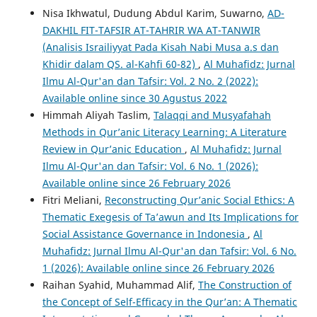
Nisa Ikhwatul, Dudung Abdul Karim, Suwarno,
AD-
DAKHIL FIT-TAFSIR AT-TAHRIR WA AT-TANWIR
(Analisis Israiliyyat Pada Kisah Nabi Musa a.s dan
Khidir dalam QS. al-Kahfi 60-82)
,
Al Muhafidz: Jurnal
Ilmu Al-Qur'an dan Tafsir: Vol. 2 No. 2 (2022):
Available online since 30 Agustus 2022
Himmah Aliyah Taslim,
Talaqqi and Musyafahah
Methods in Qur’anic Literacy Learning: A Literature
Review in Qur’anic Education
,
Al Muhafidz: Jurnal
Ilmu Al-Qur'an dan Tafsir: Vol. 6 No. 1 (2026):
Available online since 26 February 2026
Fitri Meliani,
Reconstructing Qur’anic Social Ethics: A
Thematic Exegesis of Ta’awun and Its Implications for
Social Assistance Governance in Indonesia
,
Al
Muhafidz: Jurnal Ilmu Al-Qur'an dan Tafsir: Vol. 6 No.
1 (2026): Available online since 26 February 2026
Raihan Syahid, Muhammad Alif,
The Construction of
the Concept of Self-Efficacy in the Qur’an: A Thematic