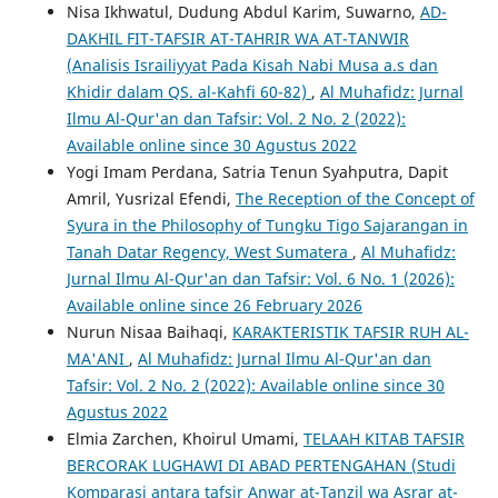
Nisa Ikhwatul, Dudung Abdul Karim, Suwarno,
AD-
DAKHIL FIT-TAFSIR AT-TAHRIR WA AT-TANWIR
(Analisis Israiliyyat Pada Kisah Nabi Musa a.s dan
Khidir dalam QS. al-Kahfi 60-82)
,
Al Muhafidz: Jurnal
Ilmu Al-Qur'an dan Tafsir: Vol. 2 No. 2 (2022):
Available online since 30 Agustus 2022
Yogi Imam Perdana, Satria Tenun Syahputra, Dapit
Amril, Yusrizal Efendi,
The Reception of the Concept of
Syura in the Philosophy of Tungku Tigo Sajarangan in
Tanah Datar Regency, West Sumatera
,
Al Muhafidz:
Jurnal Ilmu Al-Qur'an dan Tafsir: Vol. 6 No. 1 (2026):
Available online since 26 February 2026
Nurun Nisaa Baihaqi,
KARAKTERISTIK TAFSIR RUH AL-
MA'ANI
,
Al Muhafidz: Jurnal Ilmu Al-Qur'an dan
Tafsir: Vol. 2 No. 2 (2022): Available online since 30
Agustus 2022
Elmia Zarchen, Khoirul Umami,
TELAAH KITAB TAFSIR
BERCORAK LUGHAWI DI ABAD PERTENGAHAN (Studi
Komparasi antara tafsir Anwar at-Tanzil wa Asrar at-