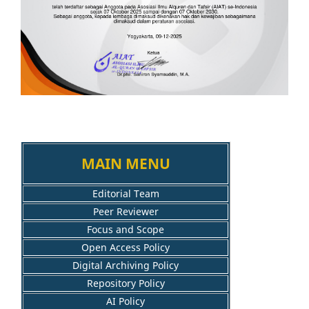
MAIN MENU
Editorial Team
Peer Reviewer
Focus and Scope
Open Access Policy
Digital Archiving Policy
Repository Policy
AI Policy