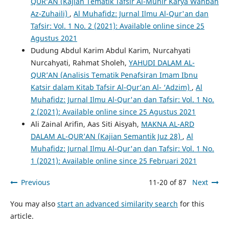
QUR’AN (Kajian Tematik Tafsir Al-Munir Karya Wahbah
Az-Zuhaili)
,
Al Muhafidz: Jurnal Ilmu Al-Qur'an dan
Tafsir: Vol. 1 No. 2 (2021): Available online since 25
Agustus 2021
Dudung Abdul Karim Abdul Karim, Nurcahyati
Nurcahyati, Rahmat Sholeh,
YAHUDI DALAM AL-
QUR’AN (Analisis Tematik Penafsiran Imam Ibnu
Katsir dalam Kitab Tafsir Al-Qur’an Al- ‘Adzim)
,
Al
Muhafidz: Jurnal Ilmu Al-Qur'an dan Tafsir: Vol. 1 No.
2 (2021): Available online since 25 Agustus 2021
Ali Zainal Arifin, Aas Siti Aisyah,
MAKNA AL-ARD
DALAM AL-QUR’AN (Kajian Semantik Juz 28)
,
Al
Muhafidz: Jurnal Ilmu Al-Qur'an dan Tafsir: Vol. 1 No.
1 (2021): Available online since 25 Februari 2021
Previous
11-20 of 87
Next
You may also
start an advanced similarity search
for this
article.