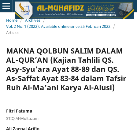
Home
/
Archives
/
Vol. 2 No. 1 (2022): Available online since 25 Februari 2022
/
Articles
MAKNA QOLBUN SALIM DALAM
AL-QUR’AN (Kajian Tahlili QS.
Asy-Syu’ara Ayat 88-89 dan QS.
As-Saffat Ayat 83-84 dalam Tafsir
Ruh Al-Ma’ani Karya Al-Alusi)
Fitri Fatuma
STIQ Al-Multazam
Ali Zaenal Arifin