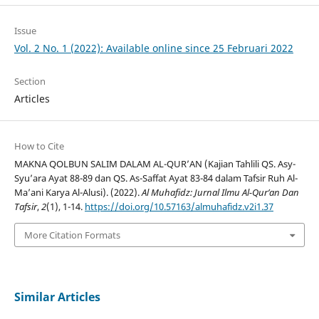
Issue
Vol. 2 No. 1 (2022): Available online since 25 Februari 2022
Section
Articles
How to Cite
MAKNA QOLBUN SALIM DALAM AL-QUR’AN (Kajian Tahlili QS. Asy-
Syu’ara Ayat 88-89 dan QS. As-Saffat Ayat 83-84 dalam Tafsir Ruh Al-
Ma’ani Karya Al-Alusi). (2022).
Al Muhafidz: Jurnal Ilmu Al-Qur’an Dan
Tafsir
,
2
(1), 1-14.
https://doi.org/10.57163/almuhafidz.v2i1.37
More Citation Formats
Similar Articles