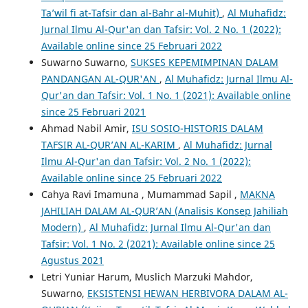
Ta’wil fi at-Tafsir dan al-Bahr al-Muhit)
,
Al Muhafidz:
Jurnal Ilmu Al-Qur'an dan Tafsir: Vol. 2 No. 1 (2022):
Available online since 25 Februari 2022
Suwarno Suwarno,
SUKSES KEPEMIMPINAN DALAM
PANDANGAN AL-QUR'AN
,
Al Muhafidz: Jurnal Ilmu Al-
Qur'an dan Tafsir: Vol. 1 No. 1 (2021): Available online
since 25 Februari 2021
Ahmad Nabil Amir,
ISU SOSIO-HISTORIS DALAM
TAFSIR AL-QUR’AN AL-KARIM
,
Al Muhafidz: Jurnal
Ilmu Al-Qur'an dan Tafsir: Vol. 2 No. 1 (2022):
Available online since 25 Februari 2022
Cahya Ravi Imamuna , Mumammad Sapil ,
MAKNA
JAHILIAH DALAM AL-QUR’AN (Analisis Konsep Jahiliah
Modern)
,
Al Muhafidz: Jurnal Ilmu Al-Qur'an dan
Tafsir: Vol. 1 No. 2 (2021): Available online since 25
Agustus 2021
Letri Yuniar Harum, Muslich Marzuki Mahdor,
Suwarno,
EKSISTENSI HEWAN HERBIVORA DALAM AL-