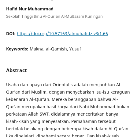
Hafid Nur Muhammad
Sekolah Tinggi Ilmu Al-Qur'an Al-Multazam Kuningan
DOI:
https://doi.org/10.57163/almuhafidz.v3i1.66
Keywords:
Makna, al-Qamish, Yusuf
Abstract
Usaha dan upaya dari Orientalis adalah menjauhkan Al-
Qur’an dari Muslim, dengan menyebarkan isu-isu keraguan
kebenaran Al-Qur’an. Mereka beranggapan bahwa Al-
Qur’an merupakan hasil karya dari Nabi Muhammad bukan
perkataan Allah SWT, didalamnya menceritakan banya
kisah-kisah yang menyesatkan. Pemahaman tersebut
bertolak belakang dengan beberapa kisah dalam Al-Qur’an
jika dipelajari, dipahami secara benar. Dan kisah-kisah