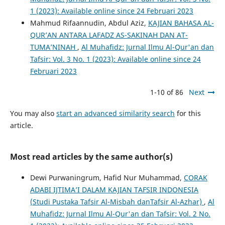
1 (2023): Available online since 24 Februari 2023
Mahmud Rifaannudin, Abdul Aziz,
KAJIAN BAHASA AL-
QUR’AN ANTARA LAFADZ AS-SAKINAH DAN AT-
TUMA’NINAH
,
Al Muhafidz: Jurnal Ilmu Al-Qur'an dan
Tafsir: Vol. 3 No. 1 (2023): Available online since 24
Februari 2023
1-10 of 86
Next
You may also
start an advanced similarity search
for this
article.
Most read articles by the same author(s)
Dewi Purwaningrum, Hafid Nur Muhammad,
CORAK
ADABI IJTIMA’I DALAM KAJIAN TAFSIR INDONESIA
(Studi Pustaka Tafsir Al-Misbah danTafsir Al-Azhar)
,
Al
Muhafidz: Jurnal Ilmu Al-Qur'an dan Tafsir: Vol. 2 No.