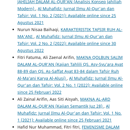
JAHILIAH DALAM AL-QUR’AN (Analisis Konsep Jahiliah
Modern)
,
Al Muhafidz: Jurnal Ilmu Al-Qur'an dan
Tafsir: Vol. 1 No. 2 (2021): Available online since 25
Agustus 2021
Nurun Nisaa Baihaqi,
KARAKTERISTIK TAFSIR RUH AL-
MA'ANI
,
Al Muhafidz: Jurnal Ilmu Al-Qur'an dan
Tafsir: Vol. 2 No. 2 (2022): Available online since 30
Agustus 2022
Fitri Fatuma, Ali Zaenal Arifin,
MAKNA QOLBUN SALIM
DALAM AL-QUR’AN (Kajian Tahlili QS. Asy-Syu’ara Ayat
88-89 dan QS. As-Saffat Ayat 83-84 dalam Tafsir Ruh
Al-Ma’ani Karya Al-Alusi)
,
Al Muhafidz: Jurnal Ilmu Al-
Qur'an dan Tafsir: Vol. 2 No. 1 (2022): Available online
since 25 Februari 2022
Ali Zainal Arifin, Aas Siti Aisyah,
MAKNA AL-ARD
DALAM AL-QUR’AN (Kajian Semantik Juz 28)
,
Al
Muhafidz: Jurnal Ilmu Al-Qur'an dan Tafsir: Vol. 1 No.
1 (2021): Available online since 25 Februari 2021
Hafid Nur Muhammad, Fitri fitri,
FEMINISME DALAM