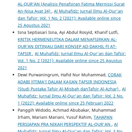
AL-QUR’AN (Analisis Penafsiran Fatima Mernissi Surat
An-Nisa Ayat 34)
,
Al Muhafidz: Jurnal Ilmu Al-Qur'an
dan Tafsir: Vol. 1 No. 2 (2021): Available online since
25 Agustus 2021
Isna Septiasari Isna, Ayi Abdul Rosyid, Khanif Lutfi,
KRITIK HERMENEUTIKA DALAM MENAFSIRKAN AL-
QUR’AN DITINJAU DARI KONSEP AD-DAKHIL FI AT-
TAFSIR
,
Al Muhafidz: Jurnal Ilmu Al-Qur'an dan Tafsir:
Vol. 1 No. 2 (2021): Available online since 25 Agustus
2021
Dewi Purwaningrum, Hafid Nur Muhammad,
CORAK
ADABI IJTIMA’I DALAM KAJIAN TAFSIR INDONESIA
(Studi Pustaka Tafsir Al-Misbah danTafsir Al-Azhar)
,
Al
Muhafidz: Jurnal Ilmu Al-Qur'an dan Tafsir: Vol. 2 No.
1 (2022): Available online since 25 Februari 2022
Panggih Widodo, Achmad Abubakar, Muhammad
Irham, Mariani Mariani, Yusuf Rahim,
TAHAPAN
PERSIAPAN PRA NIKAH PERSPEKTIF AL-QUR'AN
,
Al
Muhafidz: Jurnal Ilmu Al-Qur'an dan Tafsir: Vol. 3 No.