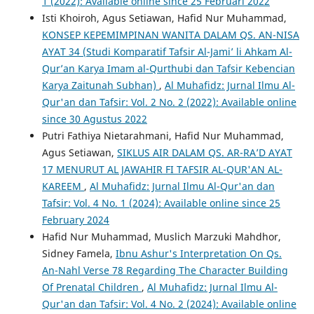
1 (2022): Available online since 25 Februari 2022
Isti Khoiroh, Agus Setiawan, Hafid Nur Muhammad,
KONSEP KEPEMIMPINAN WANITA DALAM QS. AN-NISA
AYAT 34 (Studi Komparatif Tafsir Al-Jami’ li Ahkam Al-
Qur’an Karya Imam al-Qurthubi dan Tafsir Kebencian
Karya Zaitunah Subhan)
,
Al Muhafidz: Jurnal Ilmu Al-
Qur'an dan Tafsir: Vol. 2 No. 2 (2022): Available online
since 30 Agustus 2022
Putri Fathiya Nietarahmani, Hafid Nur Muhammad,
Agus Setiawan,
SIKLUS AIR DALAM QS. AR-RA’D AYAT
17 MENURUT AL JAWAHIR FI TAFSIR AL-QUR'AN AL-
KAREEM
,
Al Muhafidz: Jurnal Ilmu Al-Qur'an dan
Tafsir: Vol. 4 No. 1 (2024): Available online since 25
February 2024
Hafid Nur Muhammad, Muslich Marzuki Mahdhor,
Sidney Famela,
Ibnu Ashur's Interpretation On Qs.
An-Nahl Verse 78 Regarding The Character Building
Of Prenatal Children
,
Al Muhafidz: Jurnal Ilmu Al-
Qur'an dan Tafsir: Vol. 4 No. 2 (2024): Available online