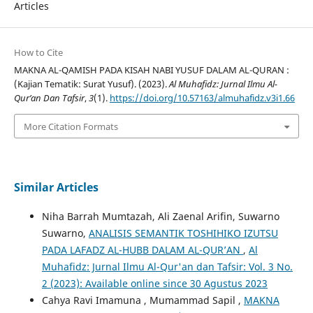
Articles
How to Cite
MAKNA AL-QAMISH PADA KISAH NABI YUSUF DALAM AL-QURAN :
(Kajian Tematik: Surat Yusuf). (2023).
Al Muhafidz: Jurnal Ilmu Al-
Qur’an Dan Tafsir
,
3
(1).
https://doi.org/10.57163/almuhafidz.v3i1.66
More Citation Formats
Similar Articles
Niha Barrah Mumtazah, Ali Zaenal Arifin, Suwarno
Suwarno,
ANALISIS SEMANTIK TOSHIHIKO IZUTSU
PADA LAFADZ AL-HUBB DALAM AL-QUR’AN
,
Al
Muhafidz: Jurnal Ilmu Al-Qur'an dan Tafsir: Vol. 3 No.
2 (2023): Available online since 30 Agustus 2023
Cahya Ravi Imamuna , Mumammad Sapil ,
MAKNA