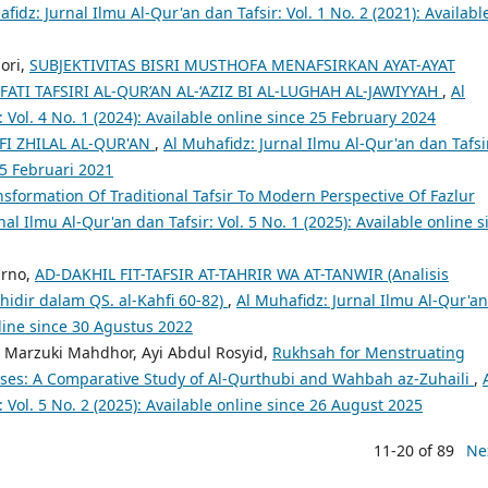
fidz: Jurnal Ilmu Al-Qur'an dan Tafsir: Vol. 1 No. 2 (2021): Availabl
ori,
SUBJEKTIVITAS BISRI MUSTHOFA MENAFSIRKAN AYAT-AYAT
FATI TAFSIRI AL-QUR’AN AL-‘AZIZ BI AL-LUGHAH AL-JAWIYYAH
,
Al
 Vol. 4 No. 1 (2024): Available online since 25 February 2024
FI ZHILAL AL-QUR'AN
,
Al Muhafidz: Jurnal Ilmu Al-Qur'an dan Tafsi
25 Februari 2021
nsformation Of Traditional Tafsir To Modern Perspective Of Fazlur
nal Ilmu Al-Qur'an dan Tafsir: Vol. 5 No. 1 (2025): Available online s
arno,
AD-DAKHIL FIT-TAFSIR AT-TAHRIR WA AT-TANWIR (Analisis
hidir dalam QS. al-Kahfi 60-82)
,
Al Muhafidz: Jurnal Ilmu Al-Qur'an
online since 30 Agustus 2022
h Marzuki Mahdhor, Ayi Abdul Rosyid,
Rukhsah for Menstruating
ses: A Comparative Study of Al-Qurthubi and Wahbah az-Zuhaili
,
 Vol. 5 No. 2 (2025): Available online since 26 August 2025
11-20 of 89
Ne