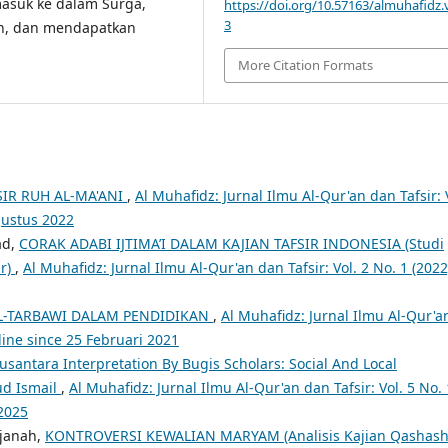
 masuk ke dalam Surga,
https://doi.org/10.57163/almuhafidz.v
3
h, dan mendapatkan
More Citation Formats
SIR RUH AL-MA'ANI
,
Al Muhafidz: Jurnal Ilmu Al-Qur'an dan Tafsir: 
Agustus 2022
ad,
CORAK ADABI IJTIMA’I DALAM KAJIAN TAFSIR INDONESIA (Studi
ar)
,
Al Muhafidz: Jurnal Ilmu Al-Qur'an dan Tafsir: Vol. 2 No. 1 (2022
AL-TARBAWI DALAM PENDIDIKAN
,
Al Muhafidz: Jurnal Ilmu Al-Qur'a
nline since 25 Februari 2021
usantara Interpretation By Bugis Scholars: Social And Local
ud Ismail
,
Al Muhafidz: Jurnal Ilmu Al-Qur'an dan Tafsir: Vol. 5 No. 
 2025
rjanah,
KONTROVERSI KEWALIAN MARYAM (Analisis Kajian Qashash