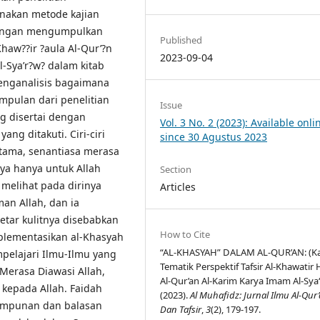
akan metode kajian
dengan mengumpulkan
Published
Khaw??ir ?aula Al-Qur’?n
2023-09-04
-Sya’r?w? dalam kitab
nganalisis bagaimana
mpulan dari penelitian
Issue
g disertai dengan
Vol. 3 No. 2 (2023): Available onli
g ditakuti. Ciri-ciri
since 30 Agustus 2023
rtama, senantiasa merasa
nya hanya untuk Allah
Section
 melihat pada dirinya
Articles
an Allah, dan ia
tar kulitnya disebabkan
How to Cite
plementasikan al-Khasyah
“AL-KHASYAH” DALAM AL-QUR’AN: (Ka
pelajari Ilmu-Ilmu yang
Tematik Perspektif Tafsir Al-Khawatir 
Merasa Diawasi Allah,
Al-Qur’an Al-Karim Karya Imam Al-Sya‘
 kepada Allah. Faidah
(2023).
Al Muhafidz: Jurnal Ilmu Al-Qur
 ampunan dan balasan
Dan Tafsir
,
3
(2), 179-197.