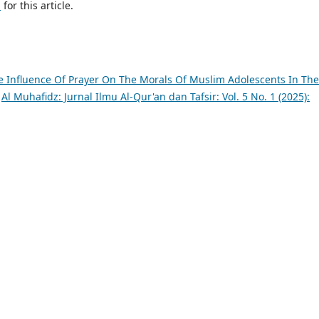
h
for this article.
e Influence Of Prayer On The Morals Of Muslim Adolescents In The
,
Al Muhafidz: Jurnal Ilmu Al-Qur'an dan Tafsir: Vol. 5 No. 1 (2025):