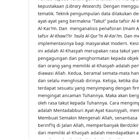
kepustakaan
(Library Research).
Dengan menggun
tematik. Teknik pengumpulan data dilakukan 
ayat-ayat yang bermakna “Takut” pada tafsir Al-
Al-Kar?m. Dan menganalisis penafsiran Imam Al
tafsir
Al-Khaw
??
ir
?
aula Al-Qur’
?
n Al-Kar
?
m.
Dan me
implementasinya bagi masyarakat modern. Kesi
ini adalah Al-Khasyah merupakan rasa takut yan
pengagungan dan penghormatan kepada objek yan
dari orang yang memiliki al-Khasyah adalah pe
diawasi Allah. Kedua, beramal semata-mata ha
dan selalu menghisab dirinya. Ketiga, ketika dia
terdapat sesuatu yang menyimpang dengan firm
mengingat ancaman Tuhannya. Maka akan berge
oleh rasa takut kepada Tuhannya. Cara mengim
adalah Mentadabburi Ayat-Ayat Kauniyyah, mem
Membuat Semakin Mengenali Allah, senantiasa 
berinf?q di Jalan Allah, memperbanyak Berdzikir
dari memiliki al-Khasyah adalah mendapatkan