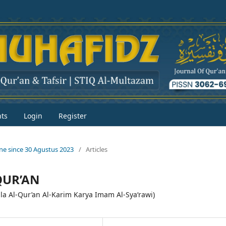
ts
Login
Register
line since 30 Agustus 2023
/
Articles
QUR’AN
ula Al-Qur’an Al-Karim Karya Imam Al-Sya‘rawi)