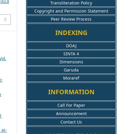
3i2.8
Transliteration Policy
Copyright and Permission Statement
Peer Review Process
INDEXING
DOAJ
SINTA 4
Vol.
Dimensions
Garuda
Moraref
):
INFORMATION
n
Call For Paper
Announcement
1
Contact Us
 Al-