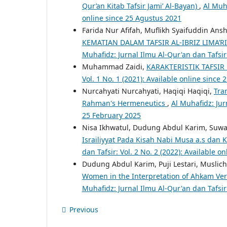
Qur’an Kitab Tafsir Jami’ Al-Bayan)
,
Al Muha
online since 25 Agustus 2021
Farida Nur Afifah, Muflikh Syaifuddin Ansh
KEMATIAN DALAM TAFSIR AL-IBRIZ LIMA’RI
Muhafidz: Jurnal Ilmu Al-Qur'an dan Tafsir:
Muhammad Zaidi,
KARAKTERISTIK TAFSIR 
Vol. 1 No. 1 (2021): Available online since 
Nurcahyati Nurcahyati, Haqiqi Haqiqi,
Tra
Rahman's Hermeneutics
,
Al Muhafidz: Jur
25 February 2025
Nisa Ikhwatul, Dudung Abdul Karim, Suw
Israiliyyat Pada Kisah Nabi Musa a.s dan K
dan Tafsir: Vol. 2 No. 2 (2022): Available 
Dudung Abdul Karim, Puji Lestari, Muslic
Women in the Interpretation of Ahkam Ver
Muhafidz: Jurnal Ilmu Al-Qur'an dan Tafsir:
Previous