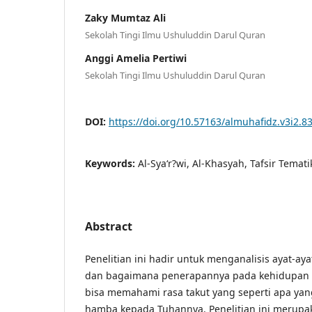
Zaky Mumtaz Ali
Sekolah Tingi Ilmu Ushuluddin Darul Quran
Anggi Amelia Pertiwi
Sekolah Tingi Ilmu Ushuluddin Darul Quran
DOI:
https://doi.org/10.57163/almuhafidz.v3i2.8
Keywords:
Al-Sya‘r?wi, Al-Khasyah, Tafsir Temati
Abstract
Penelitian ini hadir untuk menganalisis ayat-a
dan bagaimana penerapannya pada kehidupan
bisa memahami rasa takut yang seperti apa yang
hamba kepada Tuhannya. Penelitian ini merupak