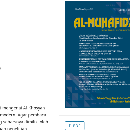
3
k
yat mengenai Al-Khosyah
 modern. Agar pembaca
 seharsnya dimiliki oleh
PDF
an penelitian