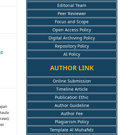
Editorial Team
Peer Reviewer
Focus and Scope
Open Access Policy
Digital Archiving Policy
Repository Policy
ne
AI Policy
AUTHOR LINK
Online Submission
Timeline Article
Publication Ethic
Author Guideline
jian
Haula
Author Fee
rawi).
Plagiarism Policy
’an
Template Al Muhafidz