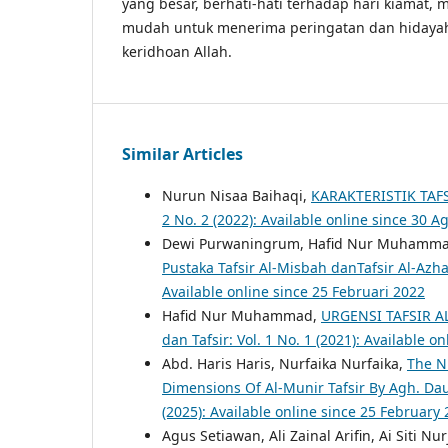
yang besar, berhati-hati terhadap hari kiamat,
mudah untuk menerima peringatan dan hidaya
keridhoan Allah.
Similar Articles
Nurun Nisaa Baihaqi,
KARAKTERISTIK TAF
2 No. 2 (2022): Available online since 30 
Dewi Purwaningrum, Hafid Nur Muhamm
Pustaka Tafsir Al-Misbah danTafsir Al-Azh
Available online since 25 Februari 2022
Hafid Nur Muhammad,
URGENSI TAFSIR 
dan Tafsir: Vol. 1 No. 1 (2021): Available o
Abd. Haris Haris, Nurfaika Nurfaika,
The N
Dimensions Of Al-Munir Tafsir By Agh. Da
(2025): Available online since 25 February
Agus Setiawan, Ali Zainal Arifin, Ai Siti Nu