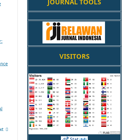
JOURNAL TOOLS
e
r:
VISITORS
ince
Al
xt